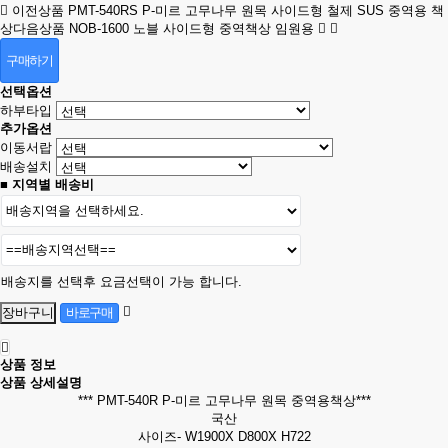
이전상품
PMT-540RS P-미르 고무나무 원목 사이드형 철제 SUS 중역용 책
상
다음상품
NOB-1600 노블 사이드형 중역책상 임원용
구매하기
선택옵션
하부타입
추가옵션
이동서랍
배송설치
■ 지역별 배송비
배송지를 선택후 요금선택이 가능 합니다.
상품 정보
상품 상세설명
*** PMT-540R P-미르 고무나무 원목 중역용책상***
국산
사이즈- W1900X D800X H722