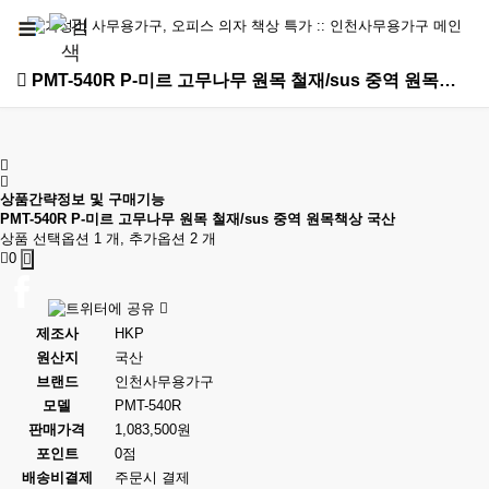
PMT-540R P-미르 고무나무 원목 철재/sus 중역 원목책상 국산 > 중역책상
상품간략정보 및 구매기능
PMT-540R P-미르 고무나무 원목 철재/sus 중역 원목책상 국산
상품 선택옵션 1 개, 추가옵션 2 개
0
제조사
HKP
원산지
국산
브랜드
인천사무용가구
모델
PMT-540R
판매가격
1,083,500원
포인트
0점
배송비결제
주문시 결제