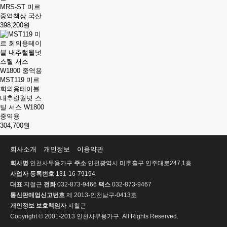
MRS-ST 미르
중역책상 국산
398,200원
MST119 미르
회의용테이블
내추럴월넛 스
틸 서스 W1800
중역용
304,700원
회사소개
개인정보
이용약관
회사명
인천사무용가구
주소
인천광역시 미추홀구 인주대로247,1층
사업자 등록번호
131-16-79194
대표
지철근
전화
032-873-9466
팩스
032-873-9467
통신판매업신고번호
제 2013-인천남구-0413호
개인정보 보호책임자
지철근
Copyright © 2001-2013 인천사무용가구. All Rights Reserved.