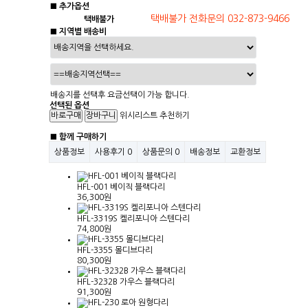
■ 추가옵션
택배불가
■ 지역별 배송비
배송지를 선택후 요금선택이 가능 합니다.
선택된 옵션
위시리스트
추천하기
■ 함께 구매하기
상품정보
사용후기
0
상품문의
0
배송정보
교환정보
HFL-001 베이직 블랙다리
36,300원
HFL-3319S 켈리포니아 스텐다리
74,800원
HFL-3355 몰디브다리
80,300원
HFL-3232B 가우스 블랙다리
91,300원