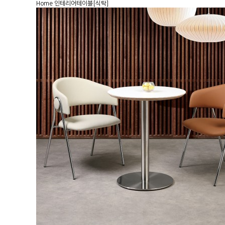
Home
인테리어
테이블[식탁]