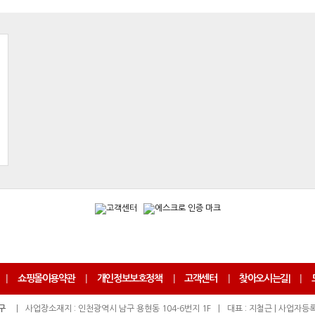
|
쇼핑몰이용약관
|
개인정보보호정책
|
고객센터
|
찾아오시는길
|
|
구
|
사업장소재지 : 인천광역시 남구 용현동 104-6번지 1F
|
대표 : 지철근 | 사업자등록번