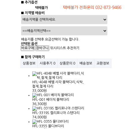
■ 추가옵션
택배불가
■ 지역별 배송비
배송지를 선택후 요금선택이 가능 합니다.
선택된 옵션
위시리스트
추천하기
■ 함께 구매하기
상품정보
사용후기
0
상품문의
0
배송정보
교환정보
HFL-404B 베벨 사각 블랙다리,식탁,
철재,철제 다리
33,000원
HFL-001 베이직 블랙다리
36,300원
HFL-3319S 켈리포니아 스텐다리
74,800원
HFL-3355 몰디브다리