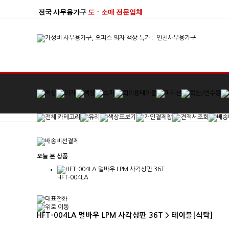
전국 사무용가구
도ㆍ소매 전문업체
오늘 본 상품
HFT-004LA
HFT-004LA 멀바우 LPM 사각상판 36T > 테이블[식탁]