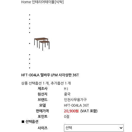
Home
인테리어
테이블[식탁]
HFT-004LA 멀바우 LPM 사각상판 36T
상품 선택옵션 1 개, 추가옵션 1 개
제조사
H I
원산지
중국
브랜드
인천사무용가구
모델
HFT-004LA 36T
판매가격
20,900원
(VAT 포함)
포인트
0점
■ 선택옵션
사이즈