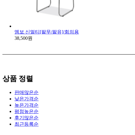
엠보 신멀티[팔무/팔유]/회의용
38,500원
상품 정렬
판매많은순
낮은가격순
높은가격순
평점높은순
후기많은순
최근등록순