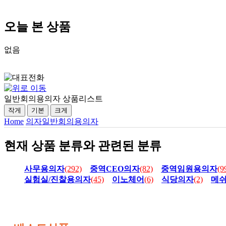
오늘 본 상품
없음
일반회의용의자 상품리스트
작게
기본
크게
Home
의자
일반회의용의자
현재 상품 분류와 관련된 분류
사무용의자
(292)
중역CEO의자
(82)
중역임원용의자
(9
실험실/진찰용의자
(45)
이노체어
(6)
식당의자
(2)
메