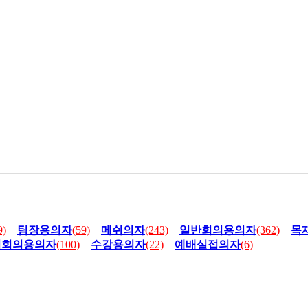
9)
팀장용의자
(59)
메쉬의자
(243)
일반회의용의자
(362)
목
쉬회의용의자
(100)
수강용의자
(22)
예배실접의자
(6)