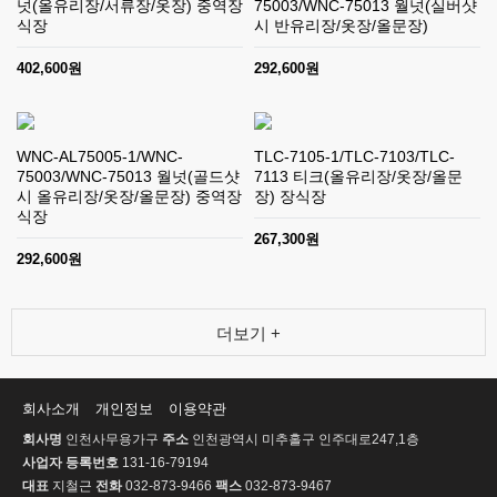
넛(올유리장/서류장/옷장) 중역장
75003/WNC-75013 월넛(실버샷
식장
시 반유리장/옷장/올문장)
402,600원
292,600원
WNC-AL75005-1/WNC-
TLC-7105-1/TLC-7103/TLC-
75003/WNC-75013 월넛(골드샷
7113 티크(올유리장/옷장/올문
시 올유리장/옷장/올문장) 중역장
장) 장식장
식장
267,300원
292,600원
더보기 +
회사소개
개인정보
이용약관
회사명
인천사무용가구
주소
인천광역시 미추홀구 인주대로247,1층
사업자 등록번호
131-16-79194
대표
지철근
전화
032-873-9466
팩스
032-873-9467