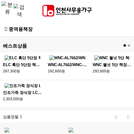
중역용책장
베스트상품
ELC 흑단 5단장 책장 장식장 서류장 중역용
WNC-AL7662/WNC-75003/WNC-75013 월넛(실버샷시 2단장/옷장/올문장)
WNC 월넛 5단 책장 중역용 장식장
267,300원
292,600원
292,600원
인조가죽 장식장 LC-5005 가죽반유리장 LC-5013서류장 LC-5003옷장
1,303,500원
상품정렬