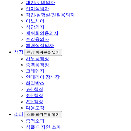
대기/로비의자
접이식의자
작업/실험실/진찰용의자
이노체어
식당의자
메쉬회의용의자
수강용의자
예배실접의자
책장
책장 하위분류 열기
사무용책장
중역용책장
크레덴자
인테리어 장식장
화일박스
5단 책장
3단 책장
2단 책장
다용도장
소파
소파 하위분류 열기
중역소파
심플 디자인 소파