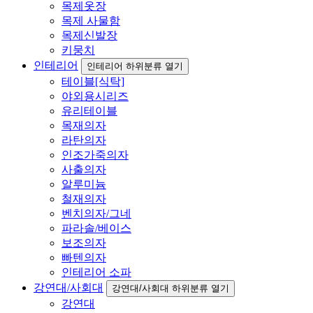
목제옷장
목제 사물함
목제신발장
키뭉치
인테리어
인테리어 하위분류 열기
테이블[식탁]
야외용시리즈
유리테이블
목재의자
라탄의자
인조가죽의자
사출의자
알루미늄
철재의자
벤치의자/그네
파라솔/베이스
보조의자
빠텐의자
인테리어 소파
강연대/사회대
강연대/사회대 하위분류 열기
강연대