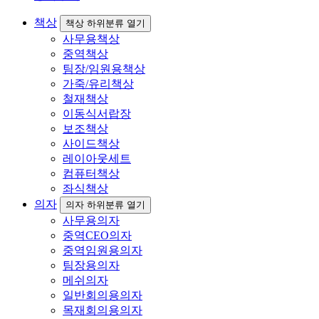
책상
책상 하위분류 열기
사무용책상
중역책상
팀장/임원용책상
가죽/유리책상
철재책상
이동식서랍장
보조책상
사이드책상
레이아웃세트
컴퓨터책상
좌식책상
의자
의자 하위분류 열기
사무용의자
중역CEO의자
중역임원용의자
팀장용의자
메쉬의자
일반회의용의자
목재회의용의자