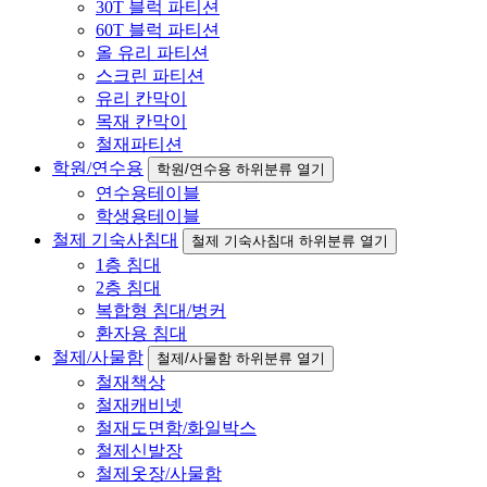
30T 블럭 파티션
60T 블럭 파티션
올 유리 파티션
스크린 파티션
유리 칸막이
목재 칸막이
철재파티션
학원/연수용
학원/연수용 하위분류 열기
연수용테이블
학생용테이블
철제 기숙사침대
철제 기숙사침대 하위분류 열기
1층 침대
2층 침대
복합형 침대/벙커
환자용 침대
철제/사물함
철제/사물함 하위분류 열기
철재책상
철재캐비넷
철재도면함/화일박스
철제신발장
철제옷장/사물함