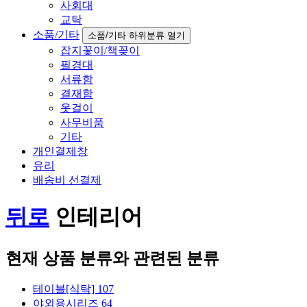
사회대
교탁
소품/기타
소품/기타 하위분류 열기
잡지꽃이/책꽂이
필경대
서류함
결재함
옷걸이
사무비품
기타
개인결제창
유리
배송비 선결제
뒤로
인테리어
현재 상품 분류와 관련된 분류
테이블[식탁]
107
야외용시리즈
64