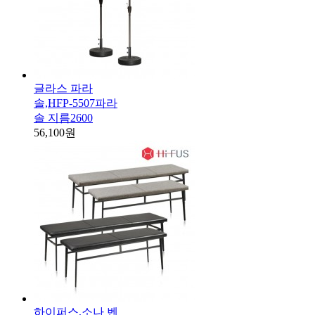
글라스 파라
솔,HFP-5507파라
솔 지름2600
56,100원
하이퍼스,소나 벤