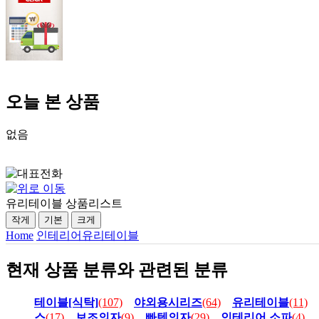
오늘 본 상품
없음
유리테이블 상품리스트
작게
기본
크게
Home
인테리어
유리테이블
현재 상품 분류와 관련된 분류
테이블[식탁]
(107)
야외용시리즈
(64)
유리테이블
(11)
스
(17)
보조의자
(9)
빠텐의자
(29)
인테리어 소파
(4)