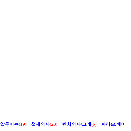
알루미늄
(19)
철재의자
(23)
벤치의자/그네
(6)
파라솔/베이