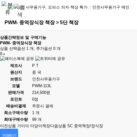
PWM- 중역장식장 책장 > 5단 책장
상품간략정보 및 구매기능
PWM- 중역장식장 책장
상품 선택옵션 1 개, 추가옵션 0 개
0
제조사
P T
원산지
중 국
브랜드
인천사무용가구
모델
PWM-113L
판매가격
214,500원
포인트
0점
배송비결제
주문시 결제
최소구매수량
1 개
최대구매수량
99 개
이전상품
가이아 미닫이책장
다음상품
SC 중역책장/장식장
구매하기