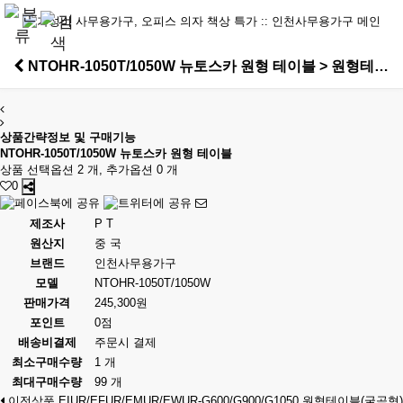
NTOHR-1050T/1050W 뉴토스카 원형 테이블 > 원형테이블
상품간략정보 및 구매기능
NTOHR-1050T/1050W 뉴토스카 원형 테이블
상품 선택옵션 2 개, 추가옵션 0 개
0
제조사
P T
원산지
중 국
브랜드
인천사무용가구
모델
NTOHR-1050T/1050W
판매가격
245,300원
포인트
0점
배송비결제
주문시 결제
최소구매수량
1 개
최대구매수량
99 개
이전상품
EIUR/EFUR/EMUR/EWUR-G600/G900/G1050 원형테이블(굴곡형)