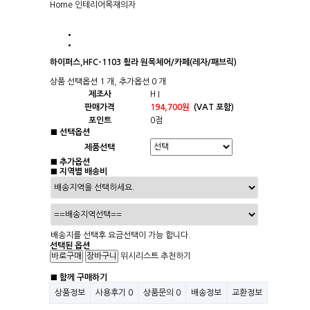
Home
인테리어
목재의자
하이퍼스,HFC-1103 휠라 원목체어/카페(레자/패브릭)
상품 선택옵션 1 개, 추가옵션 0 개
제조사
H I
판매가격
194,700원
(VAT 포함)
포인트
0점
■ 선택옵션
제품선택
■ 추가옵션
■ 지역별 배송비
배송지를 선택후 요금선택이 가능 합니다.
선택된 옵션
위시리스트
추천하기
■ 함께 구매하기
상품정보
사용후기
0
상품문의
0
배송정보
교환정보