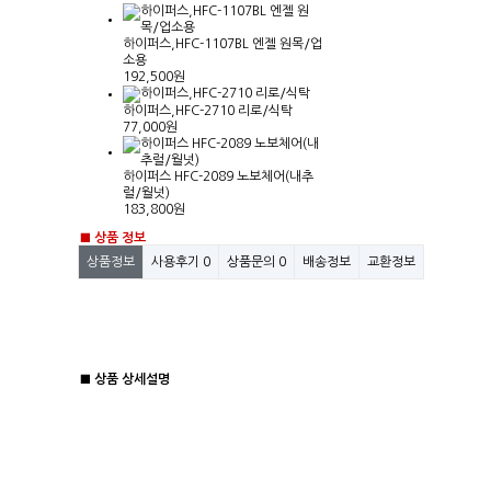
하이퍼스,HFC-1107BL 엔젤 원목/업
소용
192,500원
하이퍼스,HFC-2710 리로/식탁
77,000원
하이퍼스 HFC-2089 노보체어(내추
럴/월넛)
183,800원
■ 상품 정보
상품정보
사용후기
0
상품문의
0
배송정보
교환정보
■ 상품 상세설명