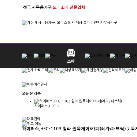
전국 사무용가구
도ㆍ소매 전문업체
오늘 본 상품
하이퍼스,HFC-1
하이퍼스,HFC-1103 휠라 원목체어/카페(레자/패브릭) > 