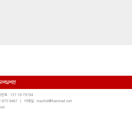
모바일버전
호 : 131-16-79194
-873-9467
|
이메일 : machol@hanmail.net
net