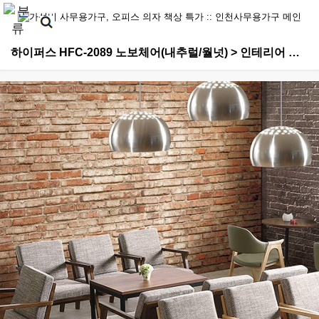
하이퍼스 HFC-2089 노보체어(내추럴/월넛) > 인테리어 소파