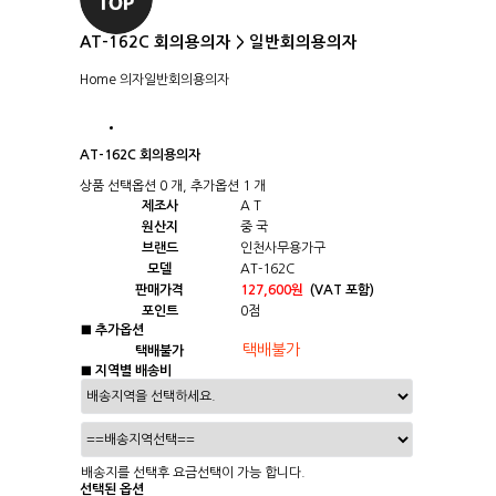
AT-162C 회의용의자 > 일반회의용의자
Home
의자
일반회의용의자
AT-162C 회의용의자
상품 선택옵션 0 개, 추가옵션 1 개
제조사
A T
원산지
중 국
브랜드
인천사무용가구
모델
AT-162C
판매가격
127,600원
(VAT 포함)
포인트
0점
■ 추가옵션
택배불가
■ 지역별 배송비
배송지를 선택후 요금선택이 가능 합니다.
선택된 옵션