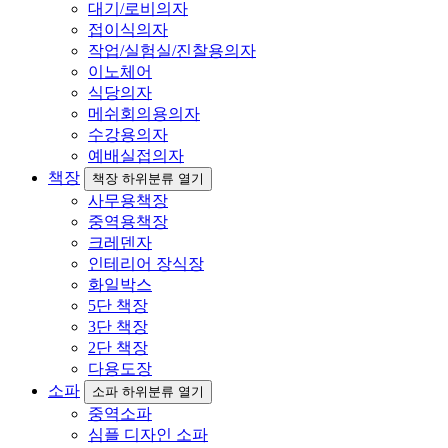
대기/로비의자
접이식의자
작업/실험실/진찰용의자
이노체어
식당의자
메쉬회의용의자
수강용의자
예배실접의자
책장
책장 하위분류 열기
사무용책장
중역용책장
크레덴자
인테리어 장식장
화일박스
5단 책장
3단 책장
2단 책장
다용도장
소파
소파 하위분류 열기
중역소파
심플 디자인 소파