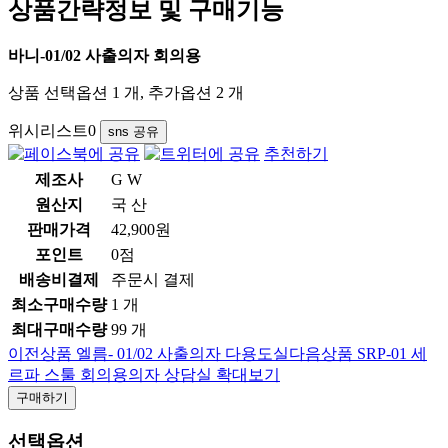
상품간략정보 및 구매기능
바니-01/02 사출의자 회의용
상품 선택옵션 1 개, 추가옵션 2 개
위시리스트
0
sns 공유
추천하기
제조사
G W
원산지
국 산
판매가격
42,900원
포인트
0점
배송비결제
주문시 결제
최소구매수량
1 개
최대구매수량
99 개
이전상품
엘름- 01/02 사출의자 다용도실
다음상품
SRP-01 세
르파 스툴 회의용의자 상담실
확대보기
구매하기
선택옵션