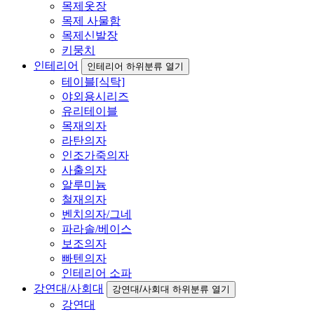
목제옷장
목제 사물함
목제신발장
키뭉치
인테리어
인테리어 하위분류 열기
테이블[식탁]
야외용시리즈
유리테이블
목재의자
라탄의자
인조가죽의자
사출의자
알루미늄
철재의자
벤치의자/그네
파라솔/베이스
보조의자
빠텐의자
인테리어 소파
강연대/사회대
강연대/사회대 하위분류 열기
강연대