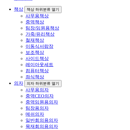
책상
책상 하위분류 열기
사무용책상
중역책상
팀장/임원용책상
가죽/유리책상
철재책상
이동식서랍장
보조책상
사이드책상
레이아웃세트
컴퓨터책상
좌식책상
의자
의자 하위분류 열기
사무용의자
중역CEO의자
중역임원용의자
팀장용의자
메쉬의자
일반회의용의자
목재회의용의자