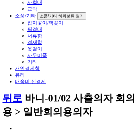
사회대
교탁
소품/기타
소품/기타 하위분류 열기
잡지꽃이/책꽂이
필경대
서류함
결재함
옷걸이
사무비품
기타
개인결제창
유리
배송비 선결제
뒤로
바니-01/02 사출의자 회의
용 > 일반회의용의자