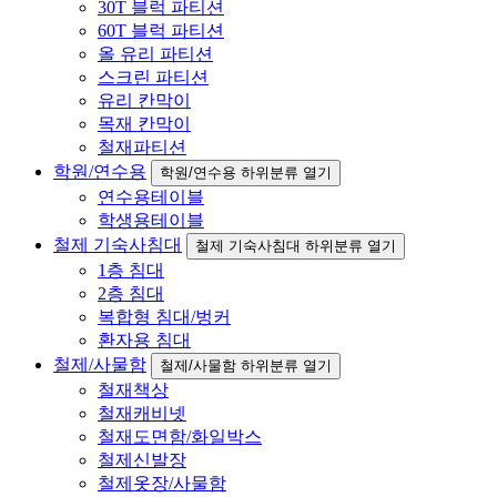
30T 블럭 파티션
60T 블럭 파티션
올 유리 파티션
스크린 파티션
유리 칸막이
목재 칸막이
철재파티션
학원/연수용
학원/연수용 하위분류 열기
연수용테이블
학생용테이블
철제 기숙사침대
철제 기숙사침대 하위분류 열기
1층 침대
2층 침대
복합형 침대/벙커
환자용 침대
철제/사물함
철제/사물함 하위분류 열기
철재책상
철재캐비넷
철재도면함/화일박스
철제신발장
철제옷장/사물함