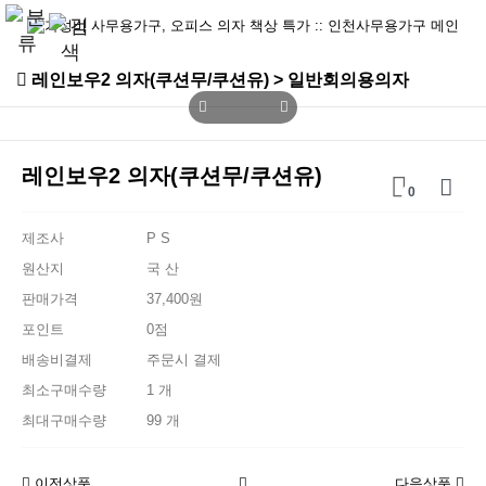
레인보우2 의자(쿠션무/쿠션유) > 일반회의용의자
레인보우2 의자(쿠션무/쿠션유)
0
제조사
P S
원산지
국 산
판매가격
37,400원
포인트
0점
배송비결제
주문시 결제
최소구매수량
1 개
최대구매수량
99 개
이전상품
다음상품