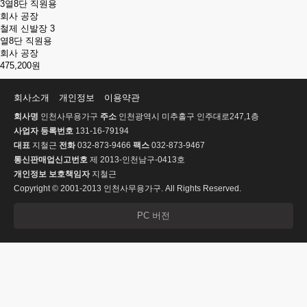
철제 신발장 3
열8단 직원용
회사 공장
475,200원
회사소개
개인정보
이용약관
회사명
인천사무용가구
주소
인천광역시 미추홀구 인주대로247,1층
사업자 등록번호
131-16-79194
대표
지철근
전화
032-873-9466
팩스
032-873-9467
통신판매업신고번호
제 2013-인천남구-0413호
개인정보 보호책임자
지철근
Copyright © 2001-2013 인천사무용가구. All Rights Reserved.
PC 버전