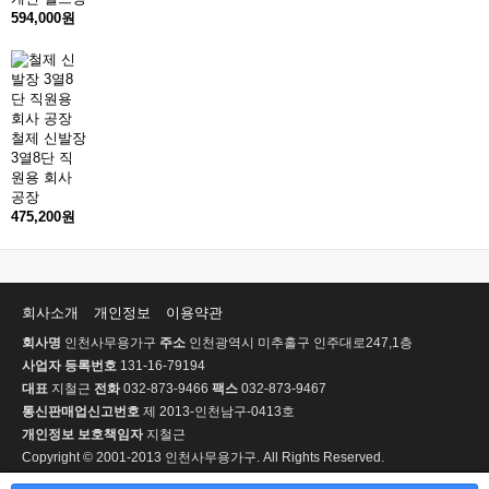
594,000원
철제 신발장
3열8단 직
원용 회사
공장
475,200원
회사소개
개인정보
이용약관
회사명
인천사무용가구
주소
인천광역시 미추홀구 인주대로247,1층
사업자 등록번호
131-16-79194
대표
지철근
전화
032-873-9466
팩스
032-873-9467
통신판매업신고번호
제 2013-인천남구-0413호
개인정보 보호책임자
지철근
Copyright © 2001-2013 인천사무용가구. All Rights Reserved.