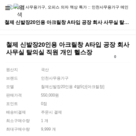
철제 신발장20인용 아크릴창 A타입 공장 회사 사무실 탈의실 직원 개인 헬스장 > 철제신발장
철제 신발장20인용 아크릴창 A타입 공장 회사
사무실 탈의실 직원 개인 헬스장
0
원산지
국산
브랜드
인천사무용가구
모델
철제신발장20인용 4열5단[아크릴창]
판매가격
550,000원
포인트
0점
배송비결제
주문시 결제
최소구매수량
1 개
최대구매수량
9,999 개