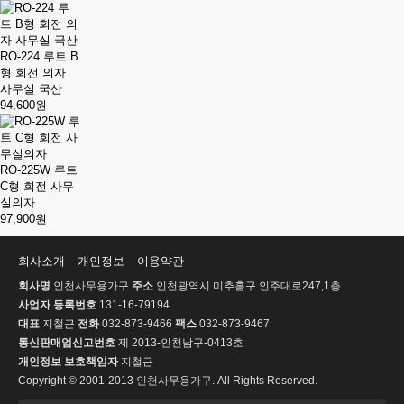
RO-224 루트 B
형 회전 의자
사무실 국산
94,600원
RO-225W 루트
C형 회전 사무
실의자
97,900원
회사소개
개인정보
이용약관
회사명
인천사무용가구
주소
인천광역시 미추홀구 인주대로247,1층
사업자 등록번호
131-16-79194
대표
지철근
전화
032-873-9466
팩스
032-873-9467
통신판매업신고번호
제 2013-인천남구-0413호
개인정보 보호책임자
지철근
Copyright © 2001-2013 인천사무용가구. All Rights Reserved.