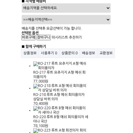
■ 지역별 배송비
배송지를 선택후 요금선택이 가능 합니다.
선택된 옵션
위시리스트
추천하기
■ 함께 구매하기
상품정보
사용후기
0
상품문의
0
배송정보
교환정보
RO-217 루트 요추지지 A형 메쉬 회
의용의자
77,000원
RO-218 루트 A형 메쉬 회의용의자
상담실 바퀴 의자
70,400원
RO-220 루트 B형 메쉬 회의용의자 세
미나 국산
78,100원