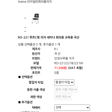
Home
의자
일반회의용의자
RO-221 루트C형 의자 세미나 회의용 교육용 국산
상품 선택옵션 3 개, 추가옵션 1 개
제조사
K I
원산지
국 산
브랜드
인천사무용 가구
모델
RO-221/221B/221W
판매가격
71,500원
(VAT 포함)
포인트
0점
■ 선택옵션
팔걸이 타입
등판 사출 색상
좌판 색상
■ 추가옵션
택배비