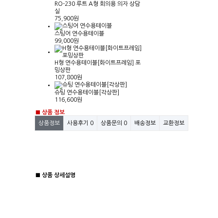
RO-230 루트 A형 회의용 의자 상담
실
75,900원
스팅어 연수용테이블
99,000원
H형 연수용테이블[화이트프레임] 포
밍상판
107,800원
슈팅 연수용테이블[각상판]
116,600원
■ 상품 정보
상품정보
사용후기
0
상품문의
0
배송정보
교환정보
■ 상품 상세설명