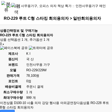
RO-229 루트 C형 스타킹 회의용의자 > 일반회의용의자
상품간략정보 및 구매기능
RO-229 루트 C형 스타킹 회의용의자
상품 선택옵션 1 개, 추가옵션 1 개
0
제조사
K I
원산지
국 산
브랜드
인천사무용 가구
모델
RO-229/229W
판매가격
78,100원
포인트
0점
배송비결제
주문시 결제
최소구매수량
1 개
최대구매수량
999 개
이전상품
D100-10 사출 의자 강당 행사용 야외공연장
다음상품
RO-228 루트
B형 스타킹 회의용의자