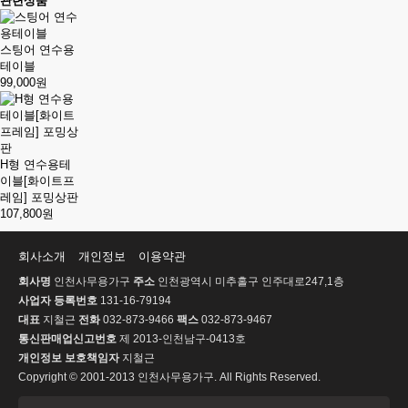
관련상품
스팅어 연수용
테이블
99,000원
H형 연수용테
이블[화이트프
레임] 포밍상판
107,800원
회사소개
개인정보
이용약관
회사명
인천사무용가구
주소
인천광역시 미추홀구 인주대로247,1층
사업자 등록번호
131-16-79194
대표
지철근
전화
032-873-9466
팩스
032-873-9467
통신판매업신고번호
제 2013-인천남구-0413호
개인정보 보호책임자
지철근
Copyright © 2001-2013 인천사무용가구. All Rights Reserved.