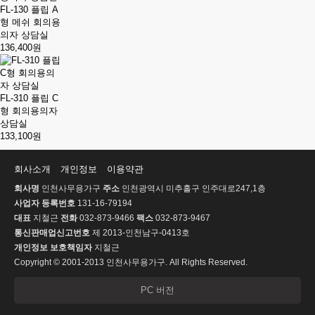
FL-130 플립 A
형 메쉬 회의용
의자 상담실
136,400원
FL-310 플립 C
형 회의용의자
상담실
133,100원
회사소개
개인정보
이용약관
회사명
인천사무용가구
주소
인천광역시 미추홀구 인주대로247,1층
사업자 등록번호
131-16-79194
대표
지철근
전화
032-873-9466
팩스
032-873-9467
통신판매업신고번호
제 2013-인천남구-0413호
개인정보 보호책임자
지철근
Copyright © 2001-2013 인천사무용가구. All Rights Reserved.
PC 버전