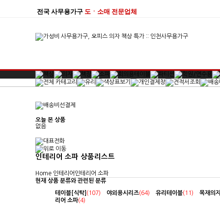
전국 사무용가구
도ㆍ소매 전문업체
오늘 본 상품
없음
인테리어 소파 상품리스트
Home
인테리어
인테리어 소파
현재 상품 분류와 관련된 분류
테이블[식탁]
(107)
야외용시리즈
(64)
유리테이블
(11)
목재의
리어 소파
(4)