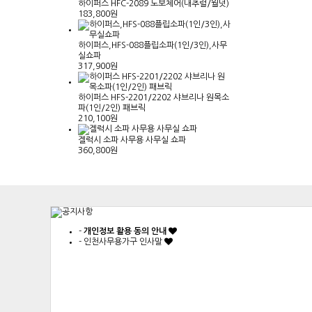
하이퍼스 HFC-2089 노보체어(내추럴/월넛)
183,800원
하이퍼스,HFS-088플립소파(1인/3인),사무
실쇼파
317,900원
하이퍼스 HFS-2201/2202 샤브리나 원목소
파(1인/2인) 패브릭
210,100원
겔럭시 소파 사무용 사무실 쇼파
360,800원
-
개인정보 활용 동의 안내
-
인천사무용가구 인사말