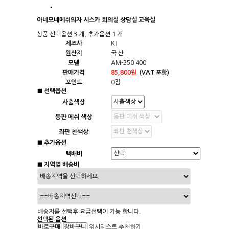
아네모네메쉬의자 시스카 회의실 상담실 교육실
상품 선택옵션 3 개, 추가옵션 1 개
제조사
K I
원산지
국 산
모델
AM-350 400
판매가격
85,800원
(VAT 포함)
포인트
0점
■ 선택옵션
사출색상
등판 메쉬 색상
좌판 천색상
■ 추가옵션
택배비
■ 지역별 배송비
배송지를 선택후 요금선택이 가능 합니다.
선택된 옵션
위시리스트
추천하기