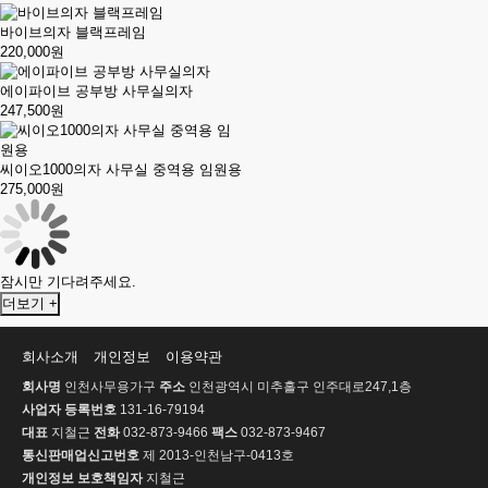
바이브의자 블랙프레임
220,000원
에이파이브 공부방 사무실의자
247,500원
씨이오1000의자 사무실 중역용 임원용
275,000원
잠시만 기다려주세요.
더보기 +
회사소개
개인정보
이용약관
회사명
인천사무용가구
주소
인천광역시 미추홀구 인주대로247,1층
사업자 등록번호
131-16-79194
대표
지철근
전화
032-873-9466
팩스
032-873-9467
통신판매업신고번호
제 2013-인천남구-0413호
개인정보 보호책임자
지철근