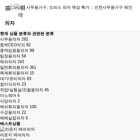
의자
현재 상품 분류와 관련된 분류
사무용의자
291
중역CEO의자
82
중역임원용의자
99
팀장용의자
59
메쉬의자
243
일반회의용의자
361
목재회의용의자
15
대기/로비의자
83
접이식의자
23
작업/실험실/진찰용의자
45
이노체어
6
식당의자
2
메쉬회의용의자
100
수강용의자
22
예배실접의자
6
베스트상품
라운지 메쉬의자