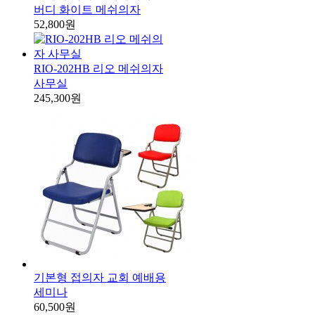
버디 화이트 메쉬의자
52,800원
RIO-202HB 리오 메쉬의자
사무실
245,300원
기본형 접의자 교회 예배용
세미나
60,500원