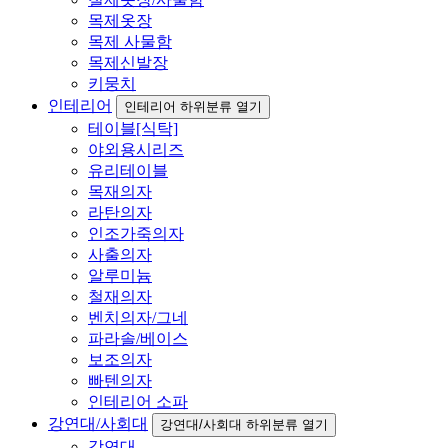
목제옷장
목제 사물함
목제신발장
키뭉치
인테리어
인테리어 하위분류 열기
테이블[식탁]
야외용시리즈
유리테이블
목재의자
라탄의자
인조가죽의자
사출의자
알루미늄
철재의자
벤치의자/그네
파라솔/베이스
보조의자
빠텐의자
인테리어 소파
강연대/사회대
강연대/사회대 하위분류 열기
강연대