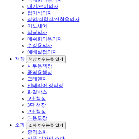
대기/로비의자
접이식의자
작업/실험실/진찰용의자
이노체어
식당의자
메쉬회의용의자
수강용의자
예배실접의자
책장
책장 하위분류 열기
사무용책장
중역용책장
크레덴자
인테리어 장식장
화일박스
5단 책장
3단 책장
2단 책장
다용도장
소파
소파 하위분류 열기
중역소파
심플 디자인 소파