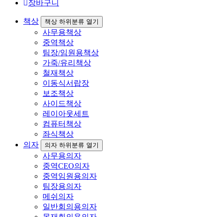
장바구니
책상
책상 하위분류 열기
사무용책상
중역책상
팀장/임원용책상
가죽/유리책상
철재책상
이동식서랍장
보조책상
사이드책상
레이아웃세트
컴퓨터책상
좌식책상
의자
의자 하위분류 열기
사무용의자
중역CEO의자
중역임원용의자
팀장용의자
메쉬의자
일반회의용의자
목재회의용의자