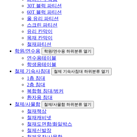
30T 블럭 파티션
60T 블럭 파티션
올 유리 파티션
스크린 파티션
유리 칸막이
목재 칸막이
철재파티션
학원/연수용
학원/연수용 하위분류 열기
연수용테이블
학생용테이블
철제 기숙사침대
철제 기숙사침대 하위분류 열기
1층 침대
2층 침대
복합형 침대/벙커
환자용 침대
철제/사물함
철제/사물함 하위분류 열기
철재책상
철재캐비넷
철재도면함/화일박스
철제신발장
철제옷장/사물함