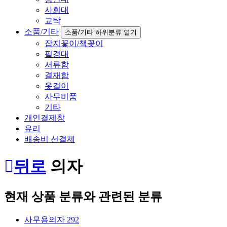
사회대
교탁
소품/기타
소품/기타 하위분류 열기
잡지꽃이/책꽂이
필경대
서류함
결재함
옷걸이
사무비품
기타
개인결제창
유리
배송비 선결제
뒤로
의자
현재 상품 분류와 관련된 분류
사무용의자
292